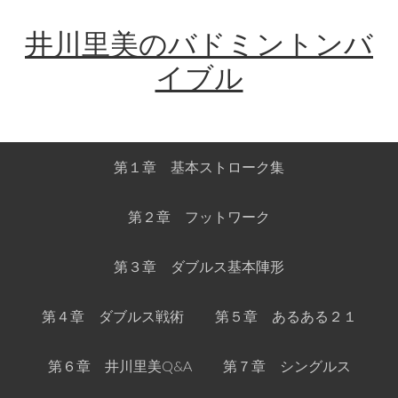
Skip
Skip
Skip
Skip
井川里美のバドミントンバ
to
to
to
links
primary
content
primary
イブル
navigation
sidebar
Main
第１章 基本ストローク集
navigation
第２章 フットワーク
第３章 ダブルス基本陣形
第４章 ダブルス戦術
第５章 あるある２１
第６章 井川里美Q&A
第７章 シングルス