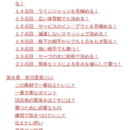
る！
１４点目 ラインジャッジを見極める！
１５点目 広い体育館でも決める！
１６点目 サービスのイン・アウトを見極める！
１７点目 減速しないスマッシュで決める！
１８点目 格下の相手からでも１点をもぎ取る！
１９点目 強い相手でも勝つ！
２０点目 サーブの次に前衛で決める！
２１点目 簡単なミスによる失点を減らして勝つ！
第６章 井川里美Q&A
この教材で一番伝えたいこと
一番大事なポイント
試合前の緊張をほぐすには？
勝つために必要なもの
練習で気をつけたいこと
伝えたい想い