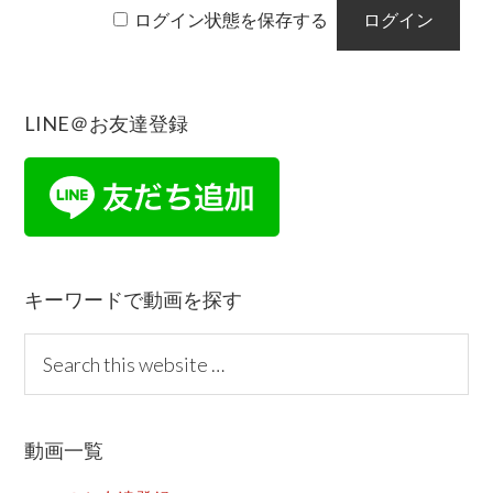
ログイン状態を保存する
LINE＠お友達登録
Reader
Primary
Interactions
Sidebar
キーワードで動画を探す
S
e
a
r
動画一覧
c
h