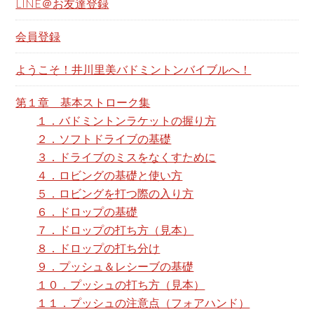
LINE＠お友達登録
t
h
会員登録
i
ようこそ！井川里美バドミントンバイブルへ！
s
w
第１章 基本ストローク集
e
１．バドミントンラケットの握り方
b
２．ソフトドライブの基礎
s
３．ドライブのミスをなくすために
i
４．ロビングの基礎と使い方
t
５．ロビングを打つ際の入り方
e
６．ドロップの基礎
７．ドロップの打ち方（見本）
８．ドロップの打ち分け
９．プッシュ＆レシーブの基礎
１０．プッシュの打ち方（見本）
１１．プッシュの注意点（フォアハンド）