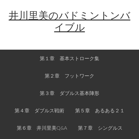
Skip
Skip
Skip
Skip
井川里美のバドミントンバ
to
to
to
links
primary
content
primary
イブル
navigation
sidebar
Main
第１章 基本ストローク集
navigation
第２章 フットワーク
第３章 ダブルス基本陣形
第４章 ダブルス戦術
第５章 あるある２１
第６章 井川里美Q&A
第７章 シングルス