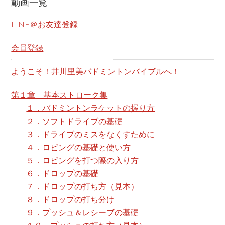
動画一覧
c
h
LINE＠お友達登録
t
h
会員登録
i
ようこそ！井川里美バドミントンバイブルへ！
s
w
第１章 基本ストローク集
e
１．バドミントンラケットの握り方
b
２．ソフトドライブの基礎
s
３．ドライブのミスをなくすために
i
４．ロビングの基礎と使い方
t
５．ロビングを打つ際の入り方
e
６．ドロップの基礎
７．ドロップの打ち方（見本）
８．ドロップの打ち分け
９．プッシュ＆レシーブの基礎