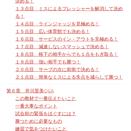
決める！
１３点目 ミスによるプレッシャーを解消して決め
る！
１４点目 ラインジャッジを見極める！
１５点目 広い体育館でも決める！
１６点目 サービスのイン・アウトを見極める！
１７点目 減速しないスマッシュで決める！
１８点目 格下の相手からでも１点をもぎ取る！
１９点目 強い相手でも勝つ！
２０点目 サーブの次に前衛で決める！
２１点目 簡単なミスによる失点を減らして勝つ！
第６章 井川里美Q&A
この教材で一番伝えたいこと
一番大事なポイント
試合前の緊張をほぐすには？
勝つために必要なもの
練習で気をつけたいこと