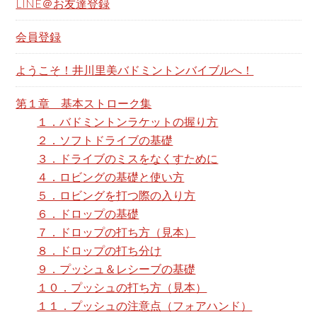
LINE＠お友達登録
t
h
会員登録
i
ようこそ！井川里美バドミントンバイブルへ！
s
w
第１章 基本ストローク集
e
１．バドミントンラケットの握り方
b
２．ソフトドライブの基礎
s
３．ドライブのミスをなくすために
i
４．ロビングの基礎と使い方
t
５．ロビングを打つ際の入り方
e
６．ドロップの基礎
７．ドロップの打ち方（見本）
８．ドロップの打ち分け
９．プッシュ＆レシーブの基礎
１０．プッシュの打ち方（見本）
１１．プッシュの注意点（フォアハンド）