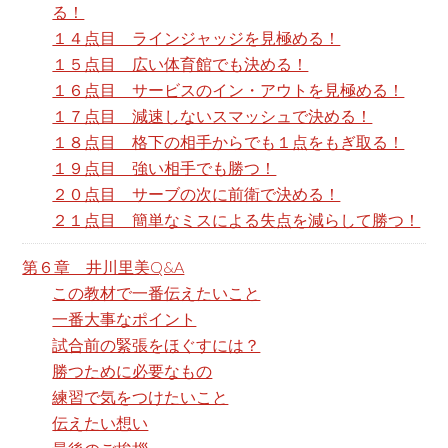
る！
１４点目 ラインジャッジを見極める！
１５点目 広い体育館でも決める！
１６点目 サービスのイン・アウトを見極める！
１７点目 減速しないスマッシュで決める！
１８点目 格下の相手からでも１点をもぎ取る！
１９点目 強い相手でも勝つ！
２０点目 サーブの次に前衛で決める！
２１点目 簡単なミスによる失点を減らして勝つ！
第６章 井川里美Q&A
この教材で一番伝えたいこと
一番大事なポイント
試合前の緊張をほぐすには？
勝つために必要なもの
練習で気をつけたいこと
伝えたい想い