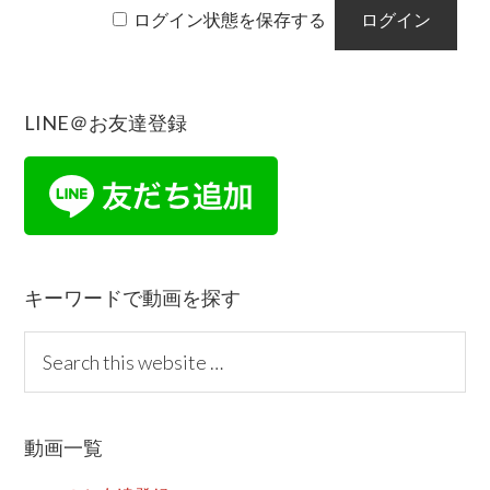
ログイン状態を保存する
LINE＠お友達登録
Reader
Primary
Interactions
Sidebar
キーワードで動画を探す
S
e
a
r
動画一覧
c
h