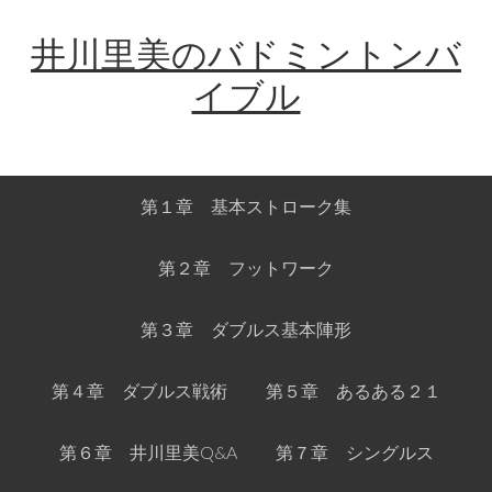
Skip
Skip
Skip
Skip
井川里美のバドミントンバ
to
to
to
links
primary
content
primary
イブル
navigation
sidebar
Main
第１章 基本ストローク集
navigation
第２章 フットワーク
第３章 ダブルス基本陣形
第４章 ダブルス戦術
第５章 あるある２１
第６章 井川里美Q&A
第７章 シングルス