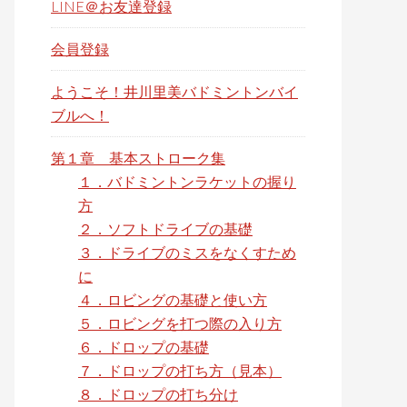
LINE＠お友達登録
s
w
会員登録
e
ようこそ！井川里美バドミントンバイ
b
ブルへ！
s
i
第１章 基本ストローク集
t
１．バドミントンラケットの握り
e
方
２．ソフトドライブの基礎
３．ドライブのミスをなくすため
に
４．ロビングの基礎と使い方
５．ロビングを打つ際の入り方
６．ドロップの基礎
７．ドロップの打ち方（見本）
８．ドロップの打ち分け