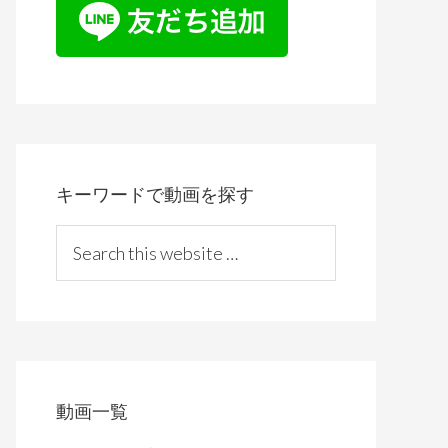
キーワードで動画を探す
S
e
a
r
c
h
t
動画一覧
h
i