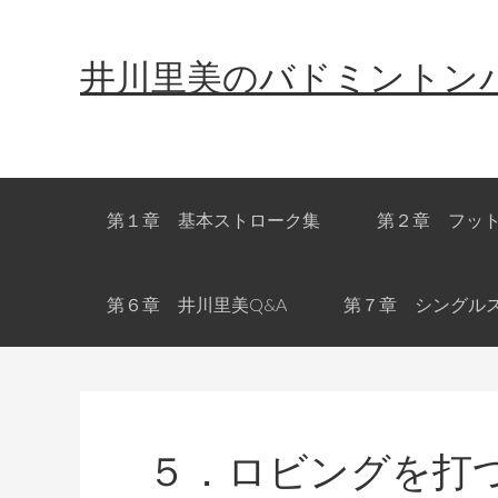
Skip
Skip
Skip
Skip
to
to
to
links
井川里美のバドミントン
primary
content
primary
navigation
sidebar
Main
第１章 基本ストローク集
第２章 フッ
navigation
第６章 井川里美Q&A
第７章 シングル
５．ロビングを打