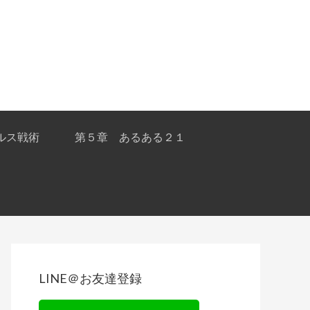
ルス戦術
第５章 あるある２１
Primary
Sidebar
LINE＠お友達登録