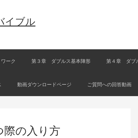
バイブル
トワーク
第３章 ダブルス基本陣形
第４章 ダブ
ス
動画ダウンロードページ
ご質問への回答動画
つ際の入り方