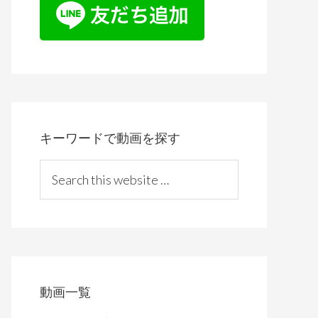
キーワードで動画を探す
S
e
a
r
c
h
t
動画一覧
h
i