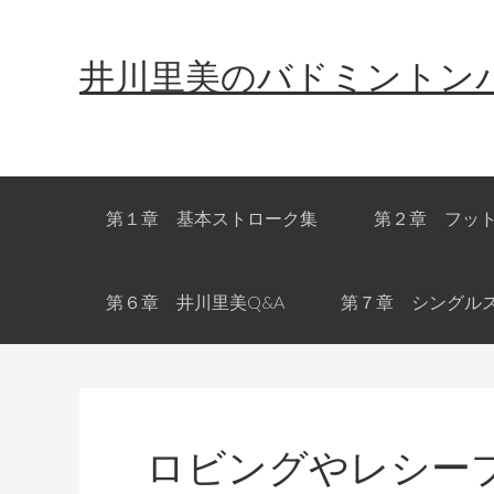
Skip
Skip
Skip
Skip
to
to
to
links
井川里美のバドミントン
primary
content
primary
navigation
sidebar
Main
第１章 基本ストローク集
第２章 フッ
navigation
第６章 井川里美Q&A
第７章 シングル
ロビングやレシー