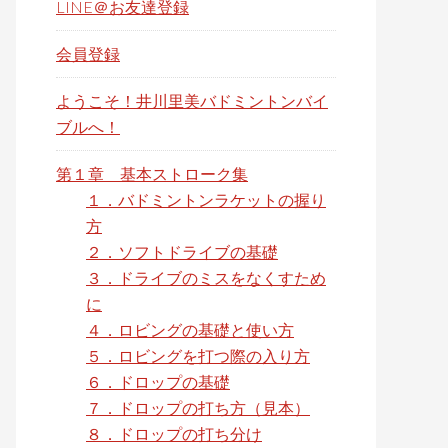
LINE＠お友達登録
s
w
会員登録
e
ようこそ！井川里美バドミントンバイ
b
ブルへ！
s
i
第１章 基本ストローク集
t
１．バドミントンラケットの握り
e
方
２．ソフトドライブの基礎
３．ドライブのミスをなくすため
に
４．ロビングの基礎と使い方
５．ロビングを打つ際の入り方
６．ドロップの基礎
７．ドロップの打ち方（見本）
８．ドロップの打ち分け