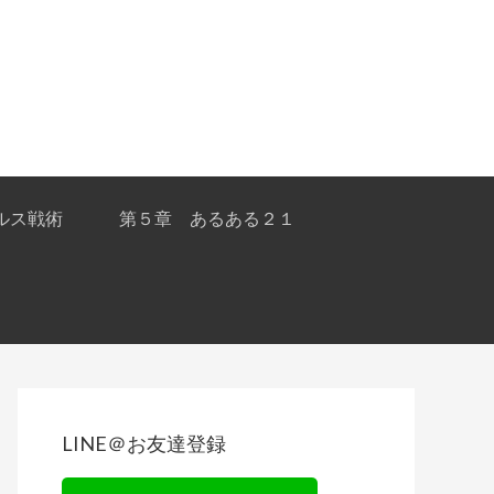
ルス戦術
第５章 あるある２１
Primary
Sidebar
LINE＠お友達登録